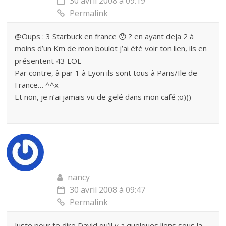
30 avril 2008 à 09:19
Permalink
@Oups : 3 Starbuck en france 😯 ? en ayant deja 2 à
moins d’un Km de mon boulot j’ai été voir ton lien, ils en
présentent 43 LOL
Par contre, à par 1 à Lyon ils sont tous à Paris/Ile de
France… ^^x
Et non, je n’ai jamais vu de gelé dans mon café ;o)))
nancy
30 avril 2008 à 09:47
Permalink
Juste pour te dire David qu’il y a quelques liens sous la