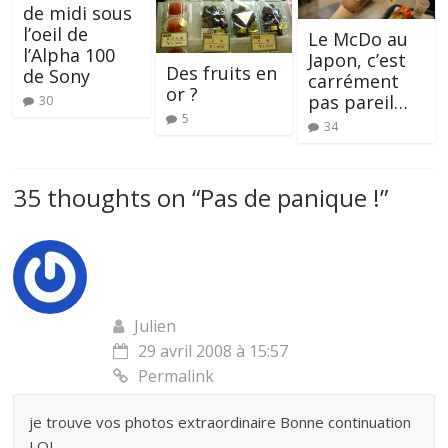
de midi sous
l’oeil de
Le McDo au
l’Alpha 100
Japon, c’est
Des fruits en
de Sony
carrément
or ?
pas pareil…
30
5
34
35 thoughts on “
Pas de panique !
”
Julien
29 avril 2008 à 15:57
Permalink
je trouve vos photos extraordinaire Bonne continuation
LOL