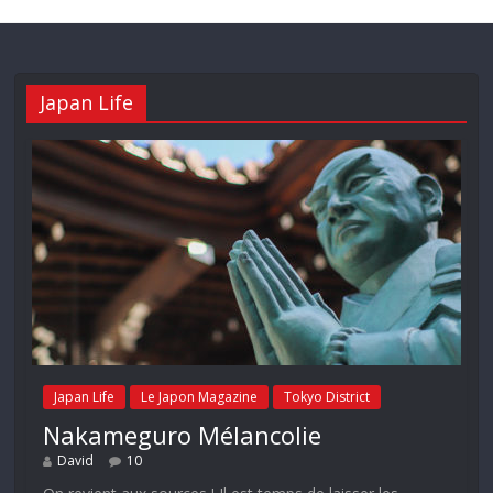
Japan Life
Japan Life
Le Japon Magazine
Tokyo District
Nakameguro Mélancolie
David
10