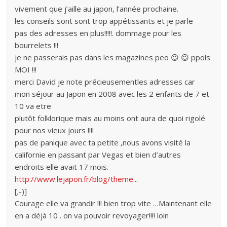
vivement que j’aille au japon, l’année prochaine.
les conseils sont sont trop appétissants et je parle
pas des adresses en plus!!!!!. dommage pour les
bourrelets !!!
je ne passerais pas dans les magazines peo 😉 😉 ppols
MOI !!!
merci David je note précieusementles adresses car
mon séjour au Japon en 2008 avec les 2 enfants de 7 et
10 va etre
plutôt folklorique mais au moins ont aura de quoi rigolé
pour nos vieux jours !!!!
pas de panique avec ta petite ,nous avons visité la
californie en passant par Vegas et bien d’autres
endroits elle avait 17 mois.
http://www.lejapon.fr/blog/theme..
.
[;-)]
Courage elle va grandir !!! bien trop vite …Maintenant elle
en a déjà 10 . on va pouvoir revoyager!!!! loin