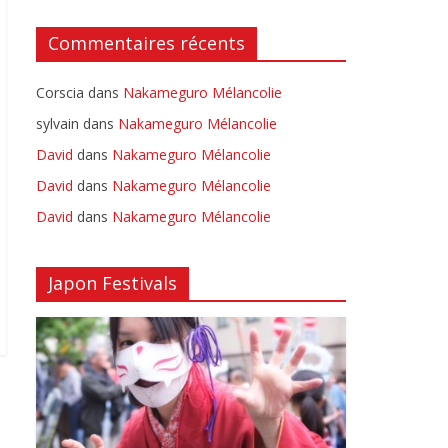
Commentaires récents
Corscia
dans
Nakameguro Mélancolie
sylvain
dans
Nakameguro Mélancolie
David
dans
Nakameguro Mélancolie
David
dans
Nakameguro Mélancolie
David
dans
Nakameguro Mélancolie
Japon Festivals