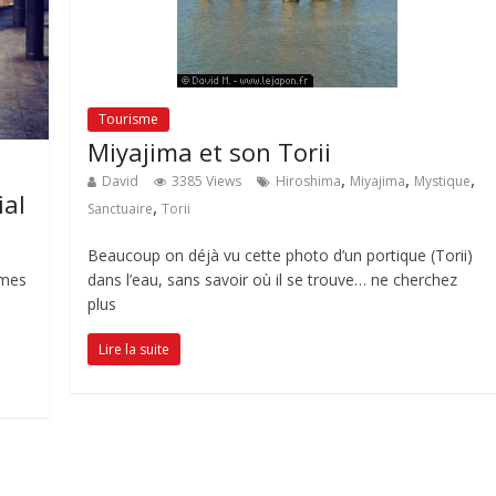
Tourisme
Miyajima et son Torii
,
,
,
David
3385 Views
Hiroshima
Miyajima
Mystique
ial
,
Sanctuaire
Torii
Beaucoup on déjà vu cette photo d’un portique (Torii)
 mes
dans l’eau, sans savoir où il se trouve… ne cherchez
plus
Lire la suite