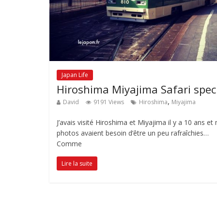
Japan Life
Hiroshima Miyajima Safari spec
,
David
9191 Views
Hiroshima
Miyajima
J’avais visité Hiroshima et Miyajima il y a 10 ans et
photos avaient besoin d’être un peu rafraîchies…
Comme
Lire la suite