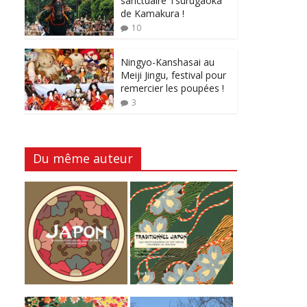
sanctuaire Tsurugaoka
de Kamakura !
10
Ningyo-Kanshasai au
Meiji Jingu, festival pour
remercier les poupées !
3
Du même auteur