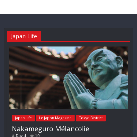
Japan Life
Japan Life
Le Japon Magazine
Tokyo District
Nakameguro Mélancolie
David
10