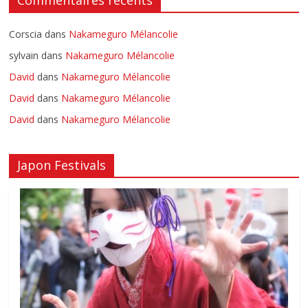
Commentaires récents
Corscia
dans
Nakameguro Mélancolie
sylvain
dans
Nakameguro Mélancolie
David
dans
Nakameguro Mélancolie
David
dans
Nakameguro Mélancolie
David
dans
Nakameguro Mélancolie
Japon Festivals