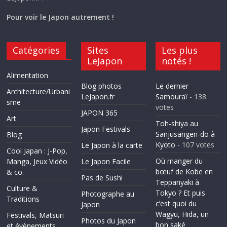
Pour voir le Japon autrement !
Catégories
Sites
Les plus
LeJapon
notés !
Alimentation
Blog photos
Le dernier
Architecture/Urbani
LeJapon.fr
Samouraï
- 138
sme
votes
JAPON 365
Art
Toh-shiya au
Japon Festivals
Sanjusangen-do à
Blog
Kyoto
- 107 votes
Le Japon à la carte
Cool Japan : J-Pop,
Où manger du
Manga, Jeux Vidéo
Le Japon Facile
bœuf de Kobe en
& co.
Pas de Sushi
Teppanyaki à
Culture &
Tokyo ? Et puis
Photographe au
Traditions
c’est quoi du
Japon
Wagyu, Hida, un
Festivals, Matsuri
Photos du Japon
bon saké
et évènements