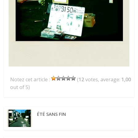
Notez cet article :
(
12
votes, average:
1,00
out of 5)
ÉTÉ SANS FIN