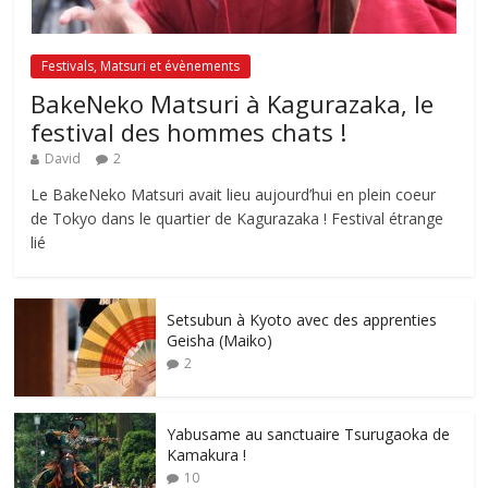
Festivals, Matsuri et évènements
BakeNeko Matsuri à Kagurazaka, le
festival des hommes chats !
David
2
Le BakeNeko Matsuri avait lieu aujourd’hui en plein coeur
de Tokyo dans le quartier de Kagurazaka ! Festival étrange
lié
Setsubun à Kyoto avec des apprenties
Geisha (Maiko)
2
Yabusame au sanctuaire Tsurugaoka de
Kamakura !
10