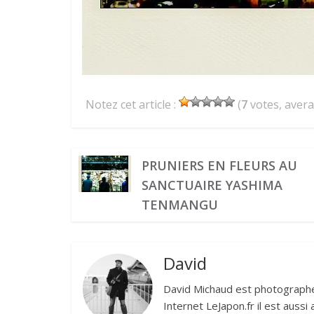
Notez cet article :
(
7
votes, aver
PRUNIERS EN FLEURS AU
SANCTUAIRE YASHIMA
TENMANGU
David
David Michaud est photographe 
Internet LeJapon.fr il est auss