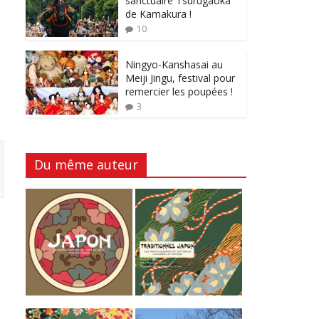
sanctuaire Tsurugaoka
de Kamakura !
10
Ningyo-Kanshasai au
Meiji Jingu, festival pour
remercier les poupées !
3
Du même auteur