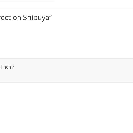
ection Shibuya
”
l non ?