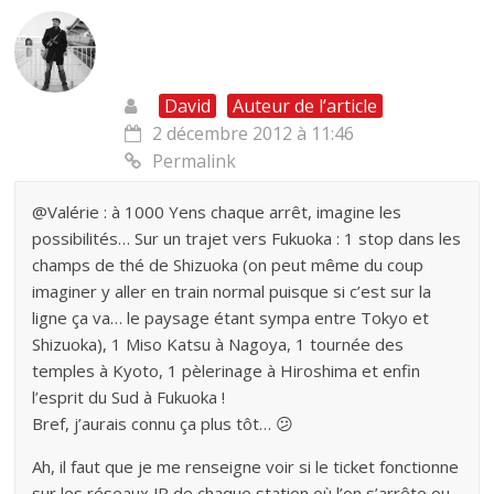
David
Auteur de l’article
2 décembre 2012 à 11:46
Permalink
@Valérie : à 1000 Yens chaque arrêt, imagine les
possibilités… Sur un trajet vers Fukuoka : 1 stop dans les
champs de thé de Shizuoka (on peut même du coup
imaginer y aller en train normal puisque si c’est sur la
ligne ça va… le paysage étant sympa entre Tokyo et
Shizuoka), 1 Miso Katsu à Nagoya, 1 tournée des
temples à Kyoto, 1 pèlerinage à Hiroshima et enfin
l’esprit du Sud à Fukuoka !
Bref, j’aurais connu ça plus tôt… 😕
Ah, il faut que je me renseigne voir si le ticket fonctionne
sur les réseaux JR de chaque station où l’on s’arrête ou