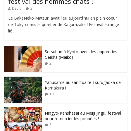
festival des hommes chats !
David
2
Le BakeNeko Matsuri avait lieu aujourd’hui en plein coeur
de Tokyo dans le quartier de Kagurazaka ! Festival étrange
lié
Setsubun à Kyoto avec des apprenties
Geisha (Maiko)
2
Yabusame au sanctuaire Tsurugaoka de
Kamakura !
10
Ningyo-Kanshasai au Meiji Jingu, festival
pour remercier les poupées !
3