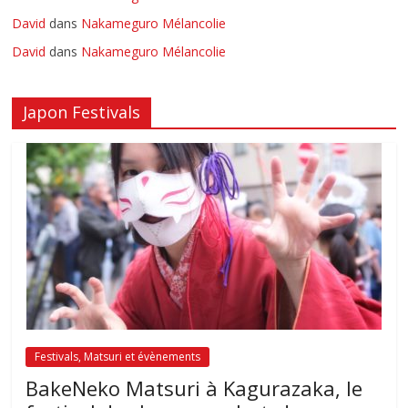
David
dans
Nakameguro Mélancolie
David
dans
Nakameguro Mélancolie
Japon Festivals
Festivals, Matsuri et évènements
BakeNeko Matsuri à Kagurazaka, le