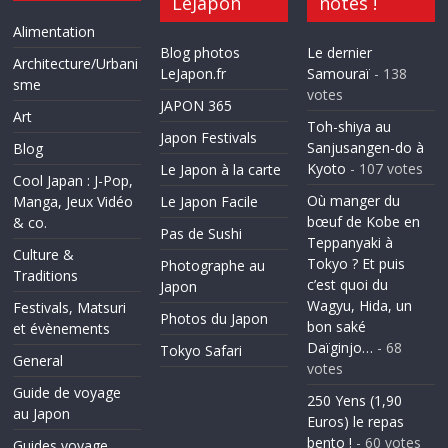
LeJapon
notés !
Alimentation
Blog photos
Le dernier
Architecture/Urbani
LeJapon.fr
Samouraï
- 138
sme
votes
JAPON 365
Art
Toh-shiya au
Japon Festivals
Sanjusangen-do à
Blog
Kyoto
- 107 votes
Le Japon à la carte
Cool Japan : J-Pop,
Où manger du
Manga, Jeux Vidéo
Le Japon Facile
bœuf de Kobe en
& co.
Pas de Sushi
Teppanyaki à
Culture &
Tokyo ? Et puis
Photographe au
Traditions
c’est quoi du
Japon
Wagyu, Hida, un
Festivals, Matsuri
Photos du Japon
bon saké
et évènements
Daïginjo…
- 68
Tokyo Safari
General
votes
Guide de voyage
250 Yens (1,90
au Japon
Euros) le repas
bento !
- 60 votes
Guides voyage