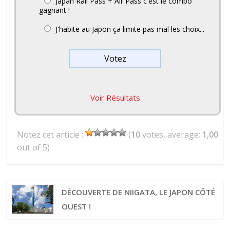
Japan Rail Pass + Air Pass c'est le combo
gagnant !
J'habite au Japon ça limite pas mal les choix...
Voir Résultats
Notez cet article :
(
10
votes, average:
1,00
out of 5)
DÉCOUVERTE DE NIIGATA, LE JAPON CÔTÉ
OUEST !