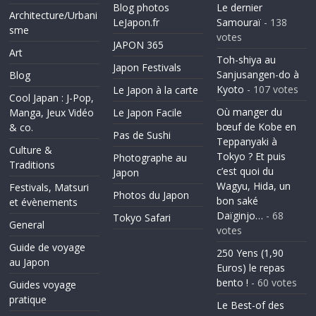
Blog photos
Le dernier
Architecture/Urbani
LeJapon.fr
Samouraï
- 138
sme
votes
JAPON 365
Art
Toh-shiya au
Japon Festivals
Sanjusangen-do à
Blog
Kyoto
- 107 votes
Le Japon à la carte
Cool Japan : J-Pop,
Où manger du
Manga, Jeux Vidéo
Le Japon Facile
bœuf de Kobe en
& co.
Pas de Sushi
Teppanyaki à
Culture &
Tokyo ? Et puis
Photographe au
Traditions
c’est quoi du
Japon
Wagyu, Hida, un
Festivals, Matsuri
Photos du Japon
bon saké
et évènements
Daïginjo…
- 68
Tokyo Safari
General
votes
Guide de voyage
250 Yens (1,90
au Japon
Euros) le repas
bento !
- 60 votes
Guides voyage
pratique
Le Best-of des