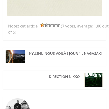
Notez cet article :
(
7
votes, average:
1,00
out
of 5)
KYUSHU NOUS VOILÀ ! JOUR 1 : NAGASAKI
DIRECTION NIKKO