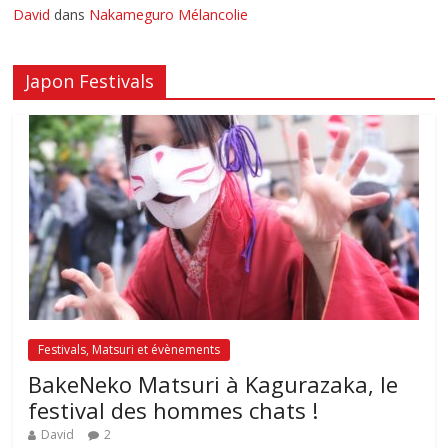
David
dans
Nakameguro Mélancolie
Japon Festivals
Festivals, Matsuri et évènements
BakeNeko Matsuri à Kagurazaka, le
festival des hommes chats !
David
2