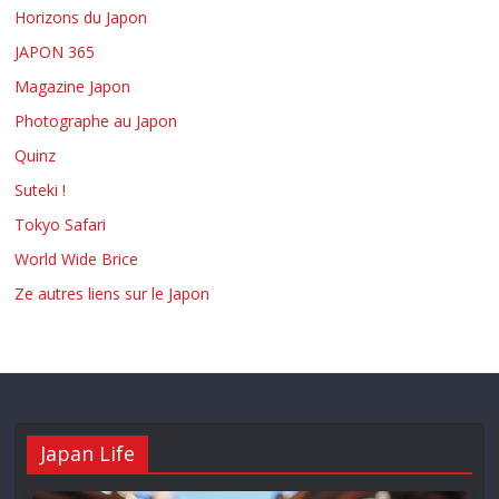
Horizons du Japon
JAPON 365
Magazine Japon
Photographe au Japon
Quinz
Suteki !
Tokyo Safari
World Wide Brice
Ze autres liens sur le Japon
Japan Life