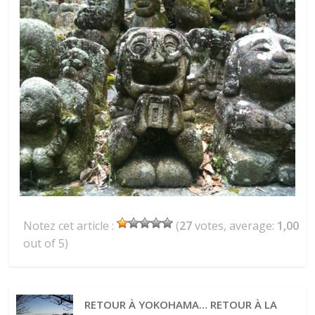
Notez cet article :
(
27
votes, average:
1,00
out of 5)
RETOUR À YOKOHAMA… RETOUR À LA