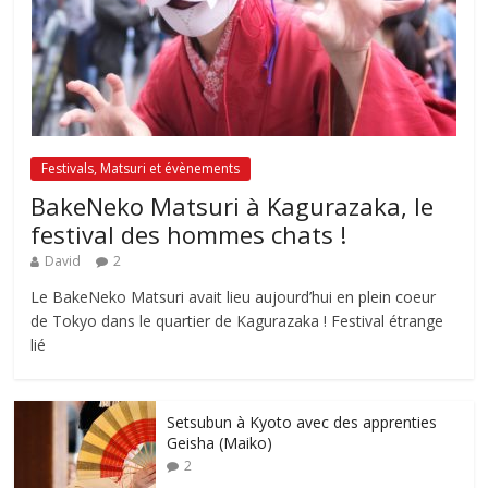
Festivals, Matsuri et évènements
BakeNeko Matsuri à Kagurazaka, le
festival des hommes chats !
David
2
Le BakeNeko Matsuri avait lieu aujourd’hui en plein coeur
de Tokyo dans le quartier de Kagurazaka ! Festival étrange
lié
Setsubun à Kyoto avec des apprenties
Geisha (Maiko)
2