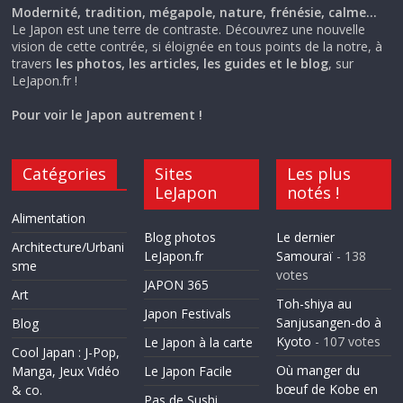
Modernité, tradition, mégapole, nature, frénésie, calme…
Le Japon est une terre de contraste. Découvrez une nouvelle
vision de cette contrée, si éloignée en tous points de la notre, à
travers
les photos, les articles, les guides et le blog
, sur
LeJapon.fr !
Pour voir le Japon autrement !
Catégories
Sites
Les plus
LeJapon
notés !
Alimentation
Blog photos
Le dernier
Architecture/Urbani
LeJapon.fr
Samouraï
- 138
sme
votes
JAPON 365
Art
Toh-shiya au
Japon Festivals
Sanjusangen-do à
Blog
Kyoto
- 107 votes
Le Japon à la carte
Cool Japan : J-Pop,
Où manger du
Manga, Jeux Vidéo
Le Japon Facile
bœuf de Kobe en
& co.
Pas de Sushi