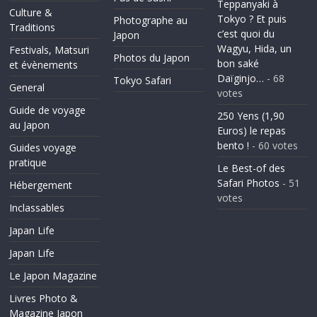
Teppanyaki à
Culture &
Tokyo ? Et puis
Photographe au
Traditions
c’est quoi du
Japon
Wagyu, Hida, un
Festivals, Matsuri
Photos du Japon
bon saké
et évènements
Daïginjo…
- 68
Tokyo Safari
General
votes
Guide de voyage
250 Yens (1,90
au Japon
Euros) le repas
bento !
- 60 votes
Guides voyage
pratique
Le Best-of des
Safari Photos
- 51
Hébergement
votes
Inclassables
Japan Life
Japan Life
Le Japon Magazine
Livres Photo &
Magazine Japon