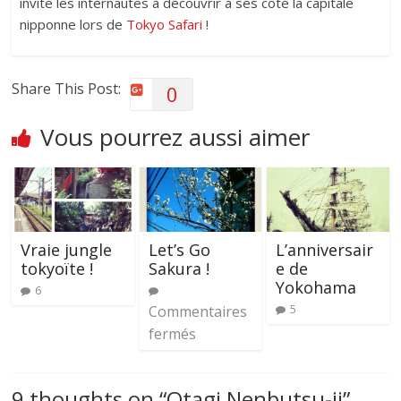
invite les internautes à découvrir à ses côté la capitale
nipponne lors de
Tokyo Safari
!
Share This Post:
0
Vous pourrez aussi aimer
Vraie jungle
Let’s Go
L’anniversair
tokyoïte !
Sakura !
e de
Yokohama
6
Commentaires
5
fermés
9 thoughts on “
Otagi Nenbutsu-ji
”