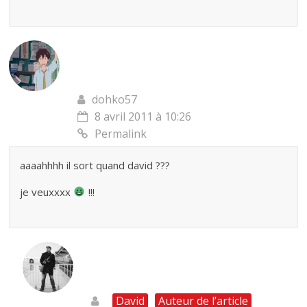
dohko57
8 avril 2011 à 10:26
Permalink
aaaahhhh il sort quand david ???
je veuxxxx
!!!
David
Auteur de l’article