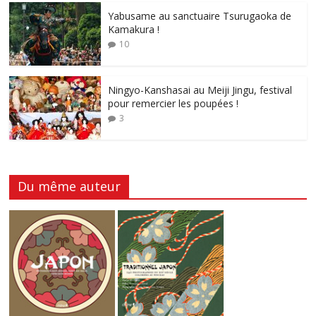
Yabusame au sanctuaire Tsurugaoka de
Kamakura !
10
Ningyo-Kanshasai au Meiji Jingu, festival
pour remercier les poupées !
3
Du même auteur