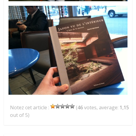
Notez cet article :
(
46
votes, average:
1,15
out of 5)