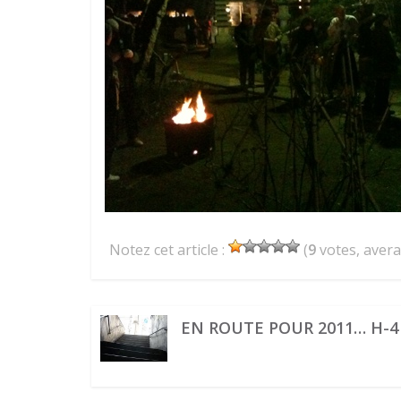
Notez cet article :
(
9
votes, aver
EN ROUTE POUR 2011… H-4 