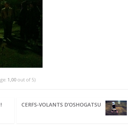
age:
1,00
out of 5)
!
CERFS-VOLANTS D’OSHOGATSU