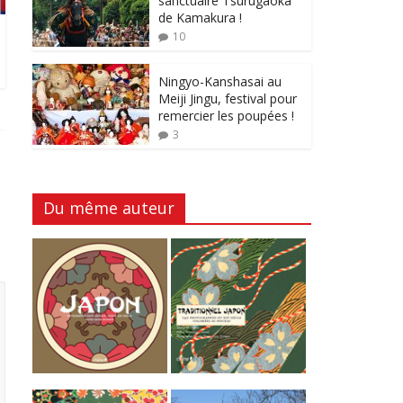
sanctuaire Tsurugaoka
de Kamakura !
10
Ningyo-Kanshasai au
Meiji Jingu, festival pour
remercier les poupées !
3
Du même auteur