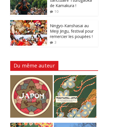
sanctuaire Tsurugaoka
de Kamakura !
10
Ningyo-Kanshasai au
Meiji Jingu, festival pour
remercier les poupées !
3
Du même auteur