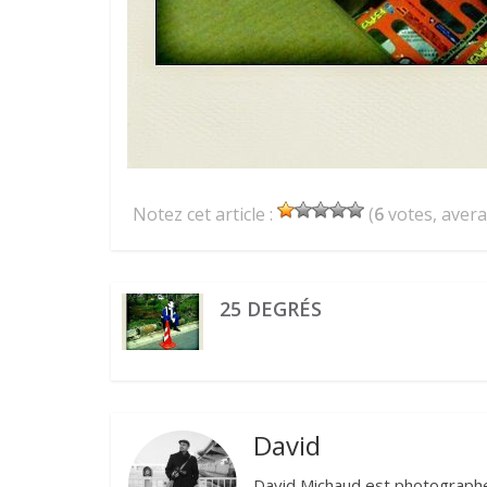
Notez cet article :
(
6
votes, aver
25 DEGRÉS
David
David Michaud est photographe 