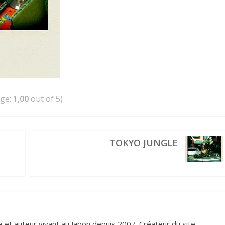
age:
1,00
out of 5)
TOKYO JUNGLE
et auteur vivant au Japon depuis 2007. Créateur du site