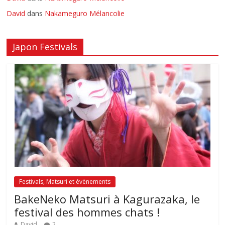
David
dans
Nakameguro Mélancolie
Japon Festivals
Festivals, Matsuri et évènements
BakeNeko Matsuri à Kagurazaka, le
festival des hommes chats !
David
2