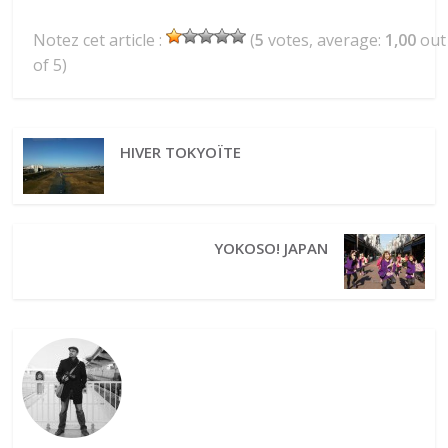
Notez cet article :
(
5
votes, average:
1,00
out
of 5)
HIVER TOKYOÏTE
YOKOSO! JAPAN