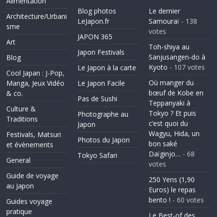
Alimentation
Blog photos
Le dernier
Architecture/Urbani
LeJapon.fr
Samouraï
- 138
sme
votes
JAPON 365
Art
Toh-shiya au
Japon Festivals
Sanjusangen-do à
Blog
Kyoto
- 107 votes
Le Japon à la carte
Cool Japan : J-Pop,
Où manger du
Manga, Jeux Vidéo
Le Japon Facile
bœuf de Kobe en
& co.
Pas de Sushi
Teppanyaki à
Culture &
Tokyo ? Et puis
Photographe au
Traditions
c’est quoi du
Japon
Wagyu, Hida, un
Festivals, Matsuri
Photos du Japon
bon saké
et évènements
Daïginjo…
- 68
Tokyo Safari
General
votes
Guide de voyage
250 Yens (1,90
au Japon
Euros) le repas
bento !
- 60 votes
Guides voyage
pratique
Le Best-of des