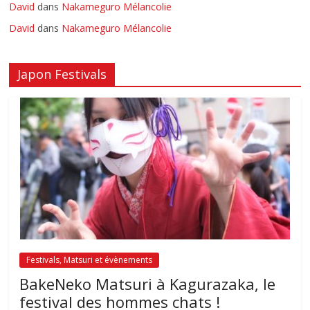
David
dans
Nakameguro Mélancolie
David
dans
Nakameguro Mélancolie
Japon Festivals
Festivals, Matsuri et évènements
BakeNeko Matsuri à Kagurazaka, le
festival des hommes chats !