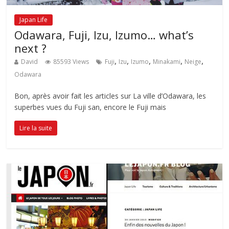
Japan Life
Odawara, Fuji, Izu, Izumo… what’s
next ?
,
,
,
,
,
David
85593 Views
Fuji
Izu
Izumo
Minakami
Neige
Odawara
Bon, après avoir fait les articles sur La ville d’Odawara, les
superbes vues du Fuji san, encore le Fuji mais
Lire la suite