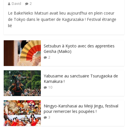
David
2
Le BakeNeko Matsuri avait lieu aujourd’hui en plein coeur
de Tokyo dans le quartier de Kagurazaka ! Festival étrange
lié
Setsubun à Kyoto avec des apprenties
Geisha (Maiko)
2
Yabusame au sanctuaire Tsurugaoka de
Kamakura !
10
Ningyo-Kanshasai au Meiji Jingu, festival
pour remercier les poupées !
3