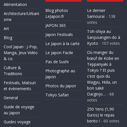
Alimentation
Blog photos
Le dernier
Architecture/Urbani
LeJapon.fr
Samouraï
- 138
sme
votes
JAPON 365
Art
Toh-shiya au
Japon Festivals
Sanjusangen-do à
Blog
Kyoto
- 107 votes
Le Japon à la carte
Cool Japan : J-Pop,
Où manger du
Manga, Jeux Vidéo
Le Japon Facile
bœuf de Kobe en
& co.
Pas de Sushi
Teppanyaki à
Culture &
Tokyo ? Et puis
Photographe au
Traditions
c’est quoi du
Japon
Wagyu, Hida, un
Festivals, Matsuri
Photos du Japon
bon saké
et évènements
Daïginjo…
- 68
Tokyo Safari
General
votes
Guide de voyage
250 Yens (1,90
au Japon
Euros) le repas
bento !
- 60 votes
Guides voyage