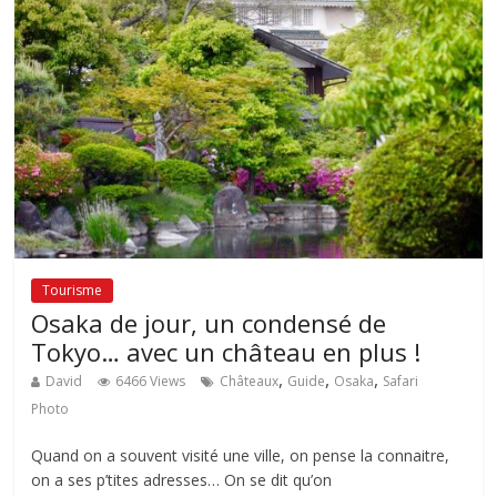
Tourisme
Osaka de jour, un condensé de
Tokyo… avec un château en plus !
,
,
,
David
6466 Views
Châteaux
Guide
Osaka
Safari
Photo
Quand on a souvent visité une ville, on pense la connaitre,
on a ses p’tites adresses… On se dit qu’on