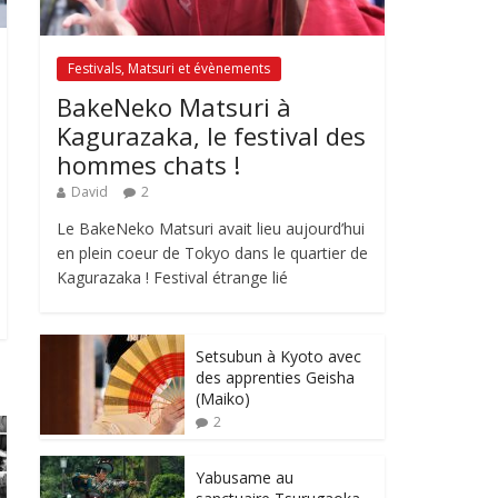
Festivals, Matsuri et évènements
BakeNeko Matsuri à
Kagurazaka, le festival des
hommes chats !
David
2
Le BakeNeko Matsuri avait lieu aujourd’hui
en plein coeur de Tokyo dans le quartier de
Kagurazaka ! Festival étrange lié
Setsubun à Kyoto avec
des apprenties Geisha
(Maiko)
2
Yabusame au