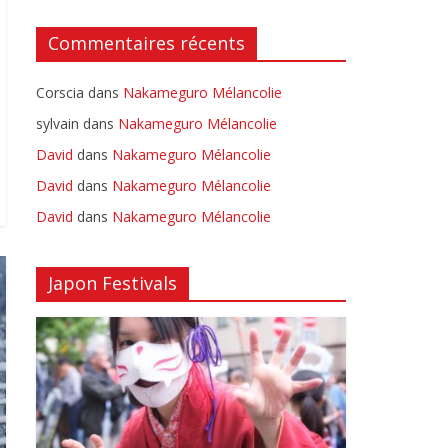
Commentaires récents
Corscia
dans
Nakameguro Mélancolie
sylvain
dans
Nakameguro Mélancolie
David
dans
Nakameguro Mélancolie
David
dans
Nakameguro Mélancolie
David
dans
Nakameguro Mélancolie
Japon Festivals