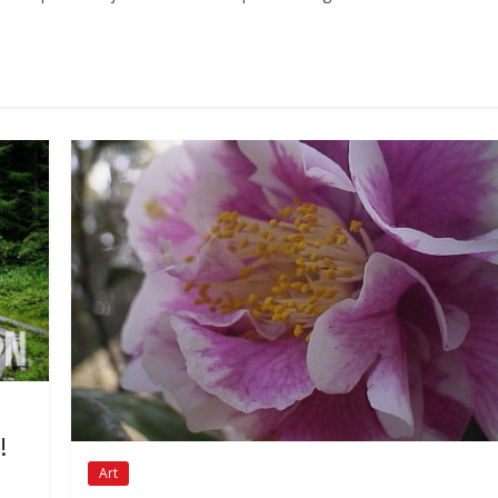
!
Art