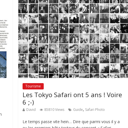
Tourisme
Les Tokyo Safari ont 5 ans ! Voire
6 ;-)
,
David
85810 Views
Guide
Safari Photo
n
Le temps passe vite hein… Dire que parmi vous il y a
eu les premiers bêta testeur du concept « Safari