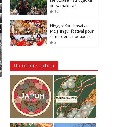
sanctuaire Tsurugaoka
de Kamakura !
10
Ningyo-Kanshasai au
Meiji Jingu, festival pour
remercier les poupées !
3
Du même auteur