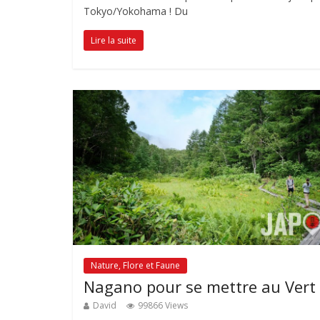
Tokyo/Yokohama ! Du
Lire la suite
Nature, Flore et Faune
Nagano pour se mettre au Vert 
David
99866 Views