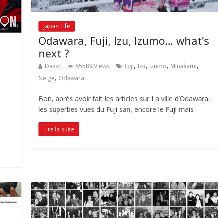
Japan Life
Odawara, Fuji, Izu, Izumo… what’s
next ?
,
,
,
,
David
85589 Views
Fuji
Izu
Izumo
Minakami
,
Neige
Odawara
Bon, après avoir fait les articles sur La ville d’Odawara,
les superbes vues du Fuji san, encore le Fuji mais
Lire la suite