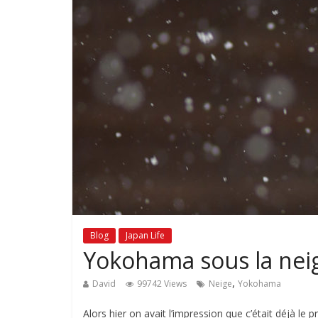
Blog
Japan Life
Yokohama sous la neig
,
David
99742 Views
Neige
Yokohama
Alors hier on avait l’impression que c’était déjà le