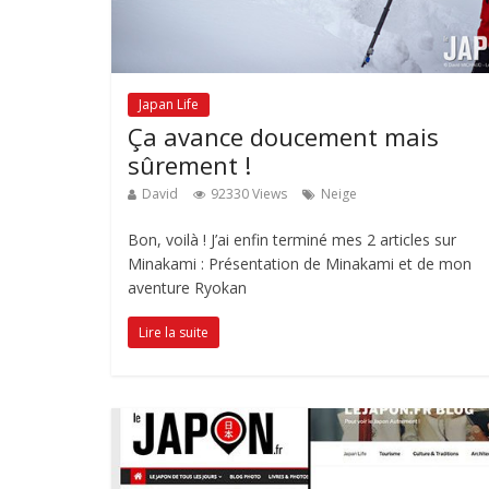
Japan Life
Ça avance doucement mais
sûrement !
David
92330 Views
Neige
Bon, voilà ! J’ai enfin terminé mes 2 articles sur
Minakami : Présentation de Minakami et de mon
aventure Ryokan
Lire la suite