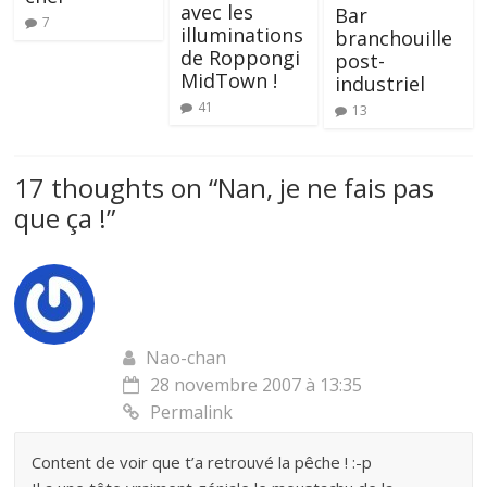
avec les
Bar
7
illuminations
branchouille
de Roppongi
post-
MidTown !
industriel
41
13
17 thoughts on “
Nan, je ne fais pas
que ça !
”
Nao-chan
28 novembre 2007 à 13:35
Permalink
Content de voir que t’a retrouvé la pêche ! :-p