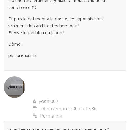
Il a une tête vraiment géniale le moustachu de la
conférence 😯
Et puis le batiment a la classe, les japonais sont
vraiment des architectes hors pair !
Et vive le ciel bleu du Japon !
Dômo !
ps : preuuums
yoshi007
28 novembre 2007 à 13:36
Permalink
tu as bien dû te marrer un peu quand même, non ?