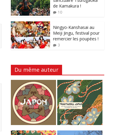
sanctuaire Tsurugaoka
de Kamakura !
10
Ningyo-Kanshasai au
Meiji Jingu, festival pour
remercier les poupées !
3
Du même auteur