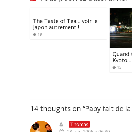
The Taste of Tea… voir le
Japon autrement !
19
Quand t
Kyoto…
15
14 thoughts on “
Papy fait de la
Thomas
28 juin 2006 à 06:30