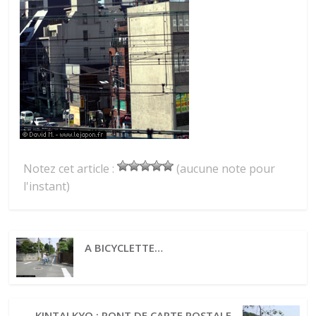
Notez cet article :
(aucune note pour
l'instant)
A BICYCLETTE…
KINTAI KYO : PONT DE CARTE POSTALE