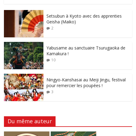
Setsubun à Kyoto avec des apprenties
Geisha (Maiko)
2
Yabusame au sanctuaire Tsurugaoka de
Kamakura !
10
Ningyo-Kanshasai au Meiji Jingu, festival
pour remercier les poupées !
3
Du même auteur