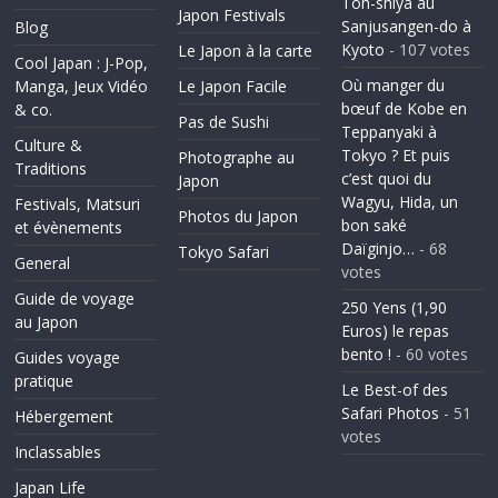
Toh-shiya au
Japon Festivals
Sanjusangen-do à
Blog
Kyoto
- 107 votes
Le Japon à la carte
Cool Japan : J-Pop,
Où manger du
Manga, Jeux Vidéo
Le Japon Facile
bœuf de Kobe en
& co.
Pas de Sushi
Teppanyaki à
Culture &
Tokyo ? Et puis
Photographe au
Traditions
c’est quoi du
Japon
Wagyu, Hida, un
Festivals, Matsuri
Photos du Japon
bon saké
et évènements
Daïginjo…
- 68
Tokyo Safari
General
votes
Guide de voyage
250 Yens (1,90
au Japon
Euros) le repas
bento !
- 60 votes
Guides voyage
pratique
Le Best-of des
Safari Photos
- 51
Hébergement
votes
Inclassables
Japan Life