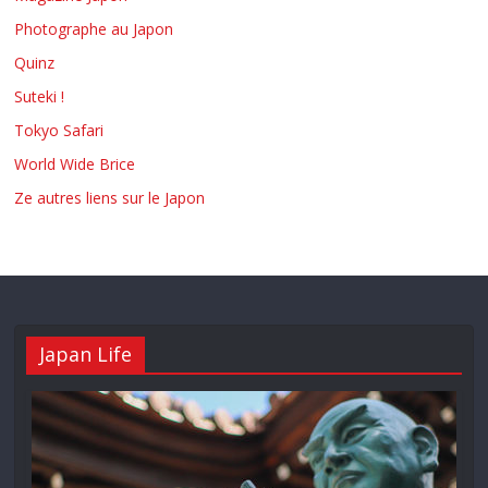
Photographe au Japon
Quinz
Suteki !
Tokyo Safari
World Wide Brice
Ze autres liens sur le Japon
Japan Life