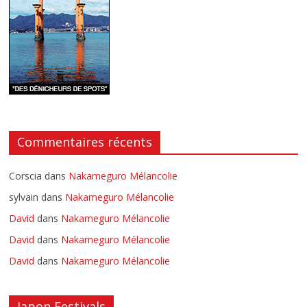
Commentaires récents
Corscia
dans
Nakameguro Mélancolie
sylvain
dans
Nakameguro Mélancolie
David
dans
Nakameguro Mélancolie
David
dans
Nakameguro Mélancolie
David
dans
Nakameguro Mélancolie
Japon Festivals