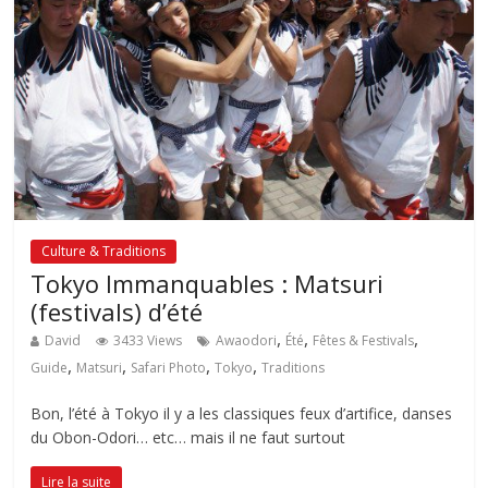
Culture & Traditions
Tokyo Immanquables : Matsuri
(festivals) d’été
,
,
,
David
3433 Views
Awaodori
Été
Fêtes & Festivals
,
,
,
,
Guide
Matsuri
Safari Photo
Tokyo
Traditions
Bon, l’été à Tokyo il y a les classiques feux d’artifice, danses
du Obon-Odori… etc… mais il ne faut surtout
Lire la suite