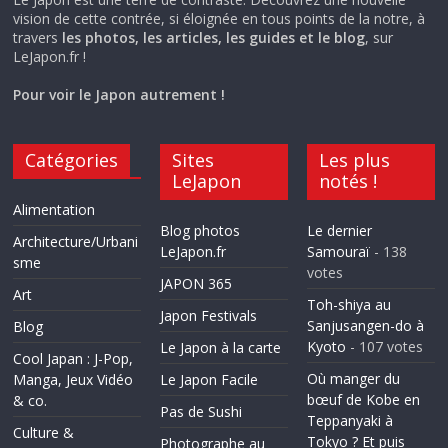
vision de cette contrée, si éloignée en tous points de la notre, à
travers
les photos, les articles, les guides et le blog
, sur
LeJapon.fr !
Pour voir le Japon autrement !
Catégories
Sites
Les plus
LeJapon
notés !
Alimentation
Blog photos
Le dernier
Architecture/Urbani
LeJapon.fr
Samouraï
- 138
sme
votes
JAPON 365
Art
Toh-shiya au
Japon Festivals
Sanjusangen-do à
Blog
Kyoto
- 107 votes
Le Japon à la carte
Cool Japan : J-Pop,
Où manger du
Manga, Jeux Vidéo
Le Japon Facile
bœuf de Kobe en
& co.
Pas de Sushi
Teppanyaki à
Culture &
Tokyo ? Et puis
Photographe au