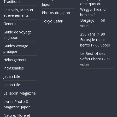
Traditions
c’est quoi du
Japon
Wagyu, Hida, un
Festivals, Matsuri
Photos du Japon
bon saké
et évènements
Daïginjo…
- 68
Tokyo Safari
General
votes
Guide de voyage
250 Yens (1,90
au Japon
Euros) le repas
bento !
- 60 votes
Guides voyage
pratique
Le Best-of des
Safari Photos
- 51
Hébergement
votes
Inclassables
Japan Life
Japan Life
Le Japon Magazine
Livres Photo &
Magazine Japon
Nature, Flore et