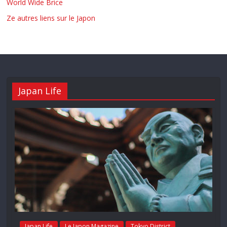
World Wide Brice
Ze autres liens sur le Japon
Japan Life
Japan Life
Le Japon Magazine
Tokyo District