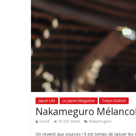
Japan Life
Le Japon Magazine
Tokyo District
Nakameguro Mélancol
David
81325 Views
Nakameguro
On revient aux sources ! Il est temps de laisser le