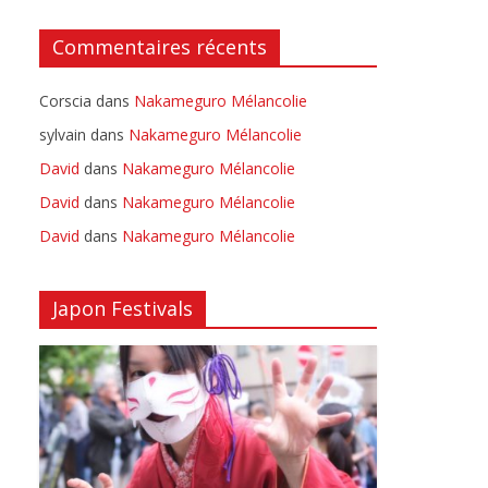
Commentaires récents
Corscia
dans
Nakameguro Mélancolie
sylvain
dans
Nakameguro Mélancolie
David
dans
Nakameguro Mélancolie
David
dans
Nakameguro Mélancolie
David
dans
Nakameguro Mélancolie
Japon Festivals