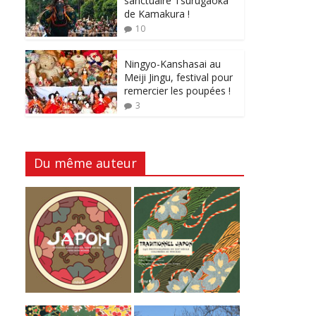
sanctuaire Tsurugaoka
de Kamakura !
10
Ningyo-Kanshasai au
Meiji Jingu, festival pour
remercier les poupées !
3
Du même auteur