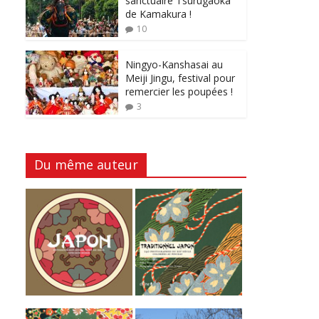
sanctuaire Tsurugaoka
de Kamakura !
10
Ningyo-Kanshasai au
Meiji Jingu, festival pour
remercier les poupées !
3
Du même auteur