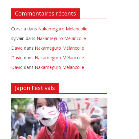
Commentaires récents
Corscia
dans
Nakameguro Mélancolie
sylvain
dans
Nakameguro Mélancolie
David
dans
Nakameguro Mélancolie
David
dans
Nakameguro Mélancolie
David
dans
Nakameguro Mélancolie
Japon Festivals