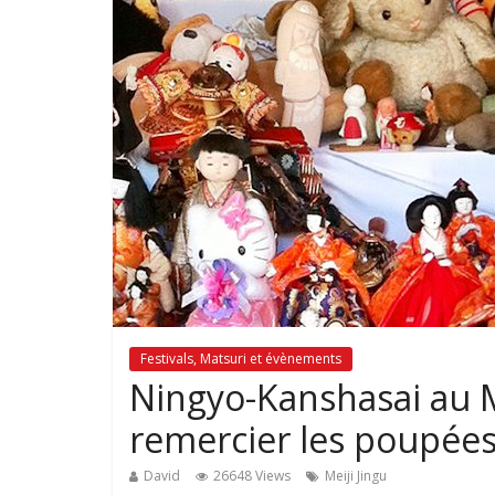
Festivals, Matsuri et évènements
Ningyo-Kanshasai au Me
remercier les poupées
David
26648 Views
Meiji Jingu