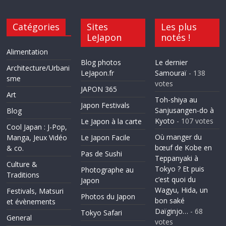
Catégories
Sites
Les plus
LeJapon
notés !
Alimentation
Blog photos
Le dernier
Architecture/Urbani
LeJapon.fr
Samouraï
- 138
sme
votes
JAPON 365
Art
Toh-shiya au
Japon Festivals
Sanjusangen-do à
Blog
Kyoto
- 107 votes
Le Japon à la carte
Cool Japan : J-Pop,
Où manger du
Manga, Jeux Vidéo
Le Japon Facile
bœuf de Kobe en
& co.
Pas de Sushi
Teppanyaki à
Culture &
Tokyo ? Et puis
Photographe au
Traditions
c’est quoi du
Japon
Wagyu, Hida, un
Festivals, Matsuri
Photos du Japon
bon saké
et évènements
Daïginjo…
- 68
Tokyo Safari
General
votes