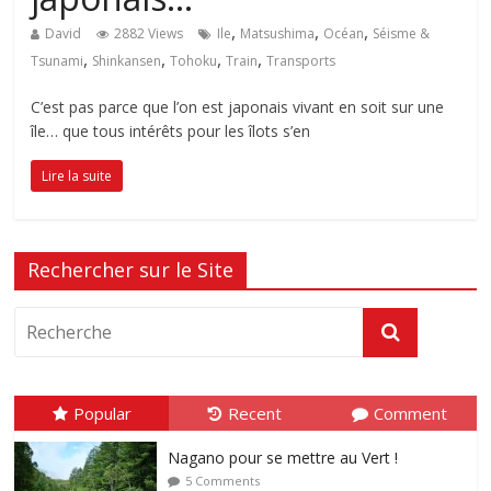
,
,
,
David
2882 Views
Ile
Matsushima
Océan
Séisme &
,
,
,
,
Tsunami
Shinkansen
Tohoku
Train
Transports
C’est pas parce que l’on est japonais vivant en soit sur une
île… que tous intérêts pour les îlots s’en
Lire la suite
Rechercher sur le Site
Popular
Recent
Comment
Nagano pour se mettre au Vert !
5 Comments