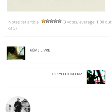
Notez cet article :
(
3
votes, average:
1,00
out
of 5)
6ÈME LIVRE
TOKYO DOKO N2