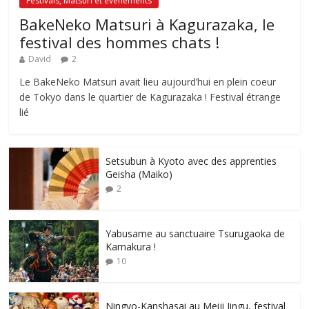
Festivals, Matsuri et évènements
BakeNeko Matsuri à Kagurazaka, le
festival des hommes chats !
David
2
Le BakeNeko Matsuri avait lieu aujourd’hui en plein coeur
de Tokyo dans le quartier de Kagurazaka ! Festival étrange
lié
Setsubun à Kyoto avec des apprenties
Geisha (Maiko)
2
Yabusame au sanctuaire Tsurugaoka de
Kamakura !
10
Ningyo-Kanshasai au Meiji Jingu, festival