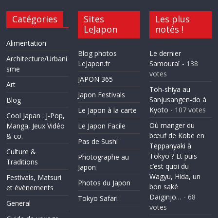
Catégories
Sites
Les plus
LeJapon
notés !
Alimentation
Blog photos
Le dernier
Architecture/Urbani
LeJapon.fr
Samouraï
- 138
sme
votes
JAPON 365
Art
Toh-shiya au
Japon Festivals
Sanjusangen-do à
Blog
Kyoto
- 107 votes
Le Japon à la carte
Cool Japan : J-Pop,
Où manger du
Manga, Jeux Vidéo
Le Japon Facile
bœuf de Kobe en
& co.
Pas de Sushi
Teppanyaki à
Culture &
Tokyo ? Et puis
Photographe au
Traditions
c’est quoi du
Japon
Wagyu, Hida, un
Festivals, Matsuri
Photos du Japon
bon saké
et évènements
Daïginjo…
- 68
Tokyo Safari
General
votes