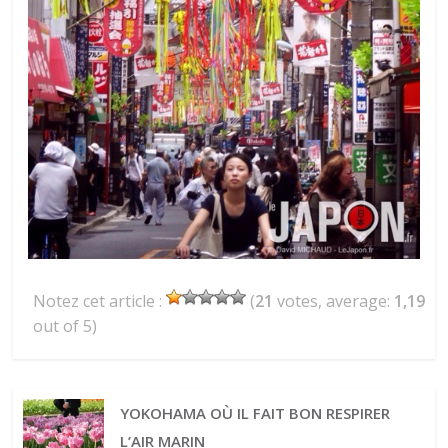
Notez cet article :
(
21
votes, average:
1,19
out of 5)
YOKOHAMA OÙ IL FAIT BON RESPIRER
L’AIR MARIN