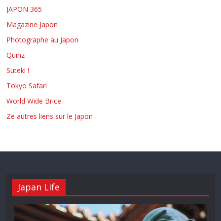
JAPON 365
Magazine Japon
Photographe au Japon
Quinz
Suteki !
Tokyo Safari
World Wide Brice
Ze autres liens sur le Japon
Japan Life