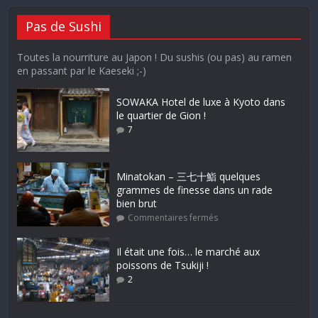
Pas de Sushi
Toutes la nourriture au Japon ! Du sushis (ou pas) au ramen
en passant par le Kaeseki ;-)
SOWAKA Hotel de luxe à Kyoto dans
le quartier de Gion !
7
Minatokan – 三七十鮨 quelques
grammes de finesse dans un rade
bien brut
Commentaires fermés
Il était une fois… le marché aux
poissons de Tsukiji !
2