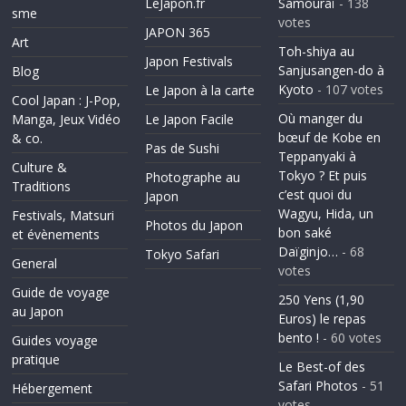
LeJapon.fr
Samouraï
- 138
sme
votes
JAPON 365
Art
Toh-shiya au
Japon Festivals
Sanjusangen-do à
Blog
Kyoto
- 107 votes
Le Japon à la carte
Cool Japan : J-Pop,
Où manger du
Manga, Jeux Vidéo
Le Japon Facile
bœuf de Kobe en
& co.
Pas de Sushi
Teppanyaki à
Culture &
Tokyo ? Et puis
Photographe au
Traditions
c’est quoi du
Japon
Wagyu, Hida, un
Festivals, Matsuri
Photos du Japon
bon saké
et évènements
Daïginjo…
- 68
Tokyo Safari
General
votes
Guide de voyage
250 Yens (1,90
au Japon
Euros) le repas
bento !
- 60 votes
Guides voyage
pratique
Le Best-of des
Safari Photos
- 51
Hébergement
votes