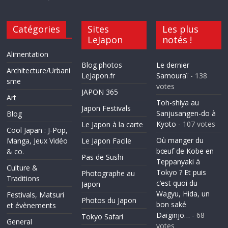
Catégories
Sites
Les plus
LeJapon
notés !
Alimentation
Blog photos
Le dernier
Architecture/Urbani
LeJapon.fr
Samouraï
- 138
sme
votes
JAPON 365
Art
Toh-shiya au
Japon Festivals
Sanjusangen-do à
Blog
Kyoto
- 107 votes
Le Japon à la carte
Cool Japan : J-Pop,
Où manger du
Manga, Jeux Vidéo
Le Japon Facile
bœuf de Kobe en
& co.
Pas de Sushi
Teppanyaki à
Culture &
Tokyo ? Et puis
Photographe au
Traditions
c’est quoi du
Japon
Wagyu, Hida, un
Festivals, Matsuri
Photos du Japon
bon saké
et évènements
Daïginjo…
- 68
Tokyo Safari
General
votes