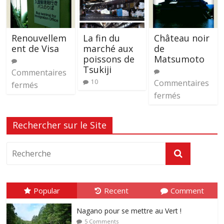
Renouvellem
La fin du
Château noir
ent de Visa
marché aux
de
poissons de
Matsumoto
Tsukiji
Commentaires
10
Commentaires
fermés
fermés
Rechercher sur le Site
Popular
Recent
Comment
Nagano pour se mettre au Vert !
5 Comments