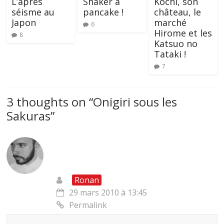
L’après
Shaker à
Kochi, son
séisme au
pancake !
château, le
Japon
marché
6
Hirome et les
8
Katsuo no
Tataki !
7
3 thoughts on “
Onigiri sous les
Sakuras
”
Ronan
29 mars 2010 à 13:45
Permalink