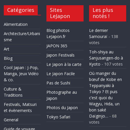
Catégories
Sites
Les plus
LeJapon
notés !
Alimentation
Blog photos
Le dernier
Architecture/Urbani
LeJapon.fr
Samouraï
- 138
sme
votes
JAPON 365
Art
Toh-shiya au
Japon Festivals
Sanjusangen-do à
Blog
Kyoto
- 107 votes
Le Japon à la carte
Cool Japan : J-Pop,
Où manger du
Manga, Jeux Vidéo
Le Japon Facile
bœuf de Kobe en
& co.
Pas de Sushi
Teppanyaki à
Culture &
Tokyo ? Et puis
Photographe au
Traditions
c’est quoi du
Japon
Wagyu, Hida, un
Festivals, Matsuri
Photos du Japon
bon saké
et évènements
Daïginjo…
- 68
Tokyo Safari
General
votes
Guide de voyage