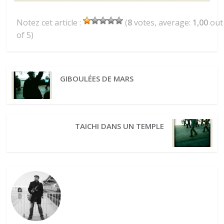
Notez cet article :
(
8
votes, average:
1,00
out
of 5)
GIBOULÉES DE MARS
TAICHI DANS UN TEMPLE