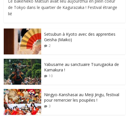
Le BakeNeko Matsuri avait lieu aujourd’hui en plein coeur
de Tokyo dans le quartier de Kagurazaka ! Festival étrange
lié
Setsubun à Kyoto avec des apprenties
Geisha (Maiko)
2
Yabusame au sanctuaire Tsurugaoka de
Kamakura !
10
Ningyo-Kanshasai au Meiji Jingu, festival
pour remercier les poupées !
3