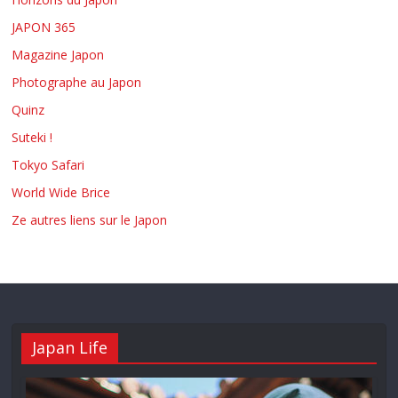
JAPON 365
Magazine Japon
Photographe au Japon
Quinz
Suteki !
Tokyo Safari
World Wide Brice
Ze autres liens sur le Japon
Japan Life