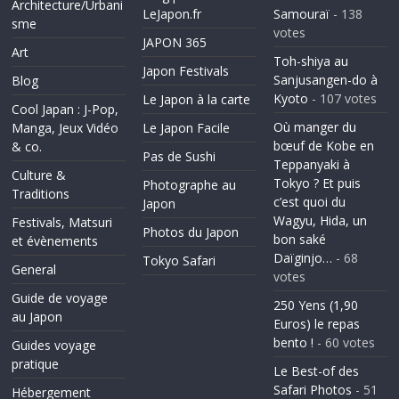
Architecture/Urbani
LeJapon.fr
Samouraï
- 138
sme
votes
JAPON 365
Art
Toh-shiya au
Japon Festivals
Sanjusangen-do à
Blog
Kyoto
- 107 votes
Le Japon à la carte
Cool Japan : J-Pop,
Où manger du
Manga, Jeux Vidéo
Le Japon Facile
bœuf de Kobe en
& co.
Pas de Sushi
Teppanyaki à
Culture &
Tokyo ? Et puis
Photographe au
Traditions
c’est quoi du
Japon
Wagyu, Hida, un
Festivals, Matsuri
Photos du Japon
bon saké
et évènements
Daïginjo…
- 68
Tokyo Safari
General
votes
Guide de voyage
250 Yens (1,90
au Japon
Euros) le repas
bento !
- 60 votes
Guides voyage
pratique
Le Best-of des
Safari Photos
- 51
Hébergement