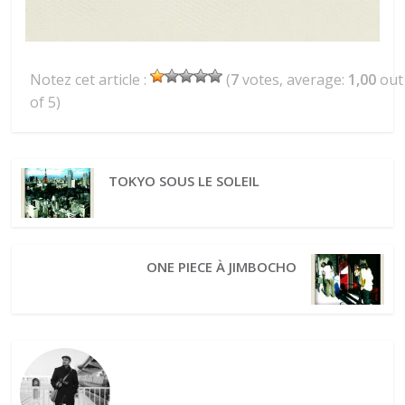
Notez cet article :
(
7
votes, average:
1,00
out
of 5)
TOKYO SOUS LE SOLEIL
ONE PIECE À JIMBOCHO