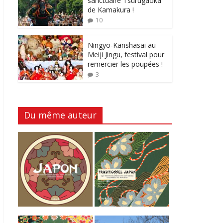
sanctuaire Tsurugaoka
de Kamakura !
10
Ningyo-Kanshasai au
Meiji Jingu, festival pour
remercier les poupées !
3
Du même auteur