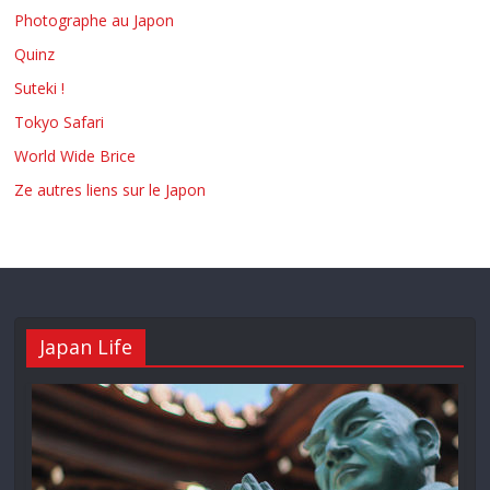
Photographe au Japon
Quinz
Suteki !
Tokyo Safari
World Wide Brice
Ze autres liens sur le Japon
Japan Life