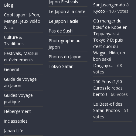
Japon Festivals
Sanjusangen-do à
Blog
Kyoto
- 107 votes
Le Japon à la carte
Cool Japan : J-Pop,
Où manger du
Manga, Jeux Vidéo
Le Japon Facile
bœuf de Kobe en
& co.
Pas de Sushi
Teppanyaki à
Culture &
Tokyo ? Et puis
Photographe au
Traditions
c’est quoi du
Japon
Wagyu, Hida, un
Festivals, Matsuri
Photos du Japon
bon saké
et évènements
Daïginjo…
- 68
Tokyo Safari
General
votes
Guide de voyage
250 Yens (1,90
au Japon
Euros) le repas
bento !
- 60 votes
Guides voyage
pratique
Le Best-of des
Safari Photos
- 51
Hébergement
votes
Inclassables
Japan Life