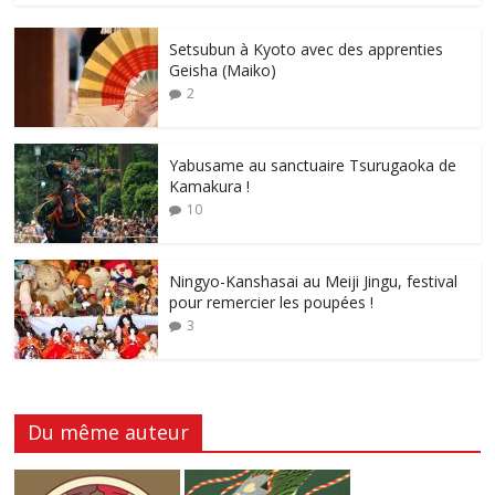
Setsubun à Kyoto avec des apprenties
Geisha (Maiko)
2
Yabusame au sanctuaire Tsurugaoka de
Kamakura !
10
Ningyo-Kanshasai au Meiji Jingu, festival
pour remercier les poupées !
3
Du même auteur