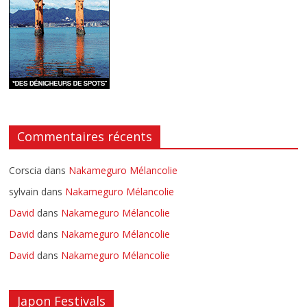
Commentaires récents
Corscia
dans
Nakameguro Mélancolie
sylvain
dans
Nakameguro Mélancolie
David
dans
Nakameguro Mélancolie
David
dans
Nakameguro Mélancolie
David
dans
Nakameguro Mélancolie
Japon Festivals