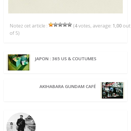
Notez cet article :
(
4
votes, average:
1,00
out
of 5)
JAPON : 365 US & COUTUMES
AKIHABARA GUNDAM CAFÉ