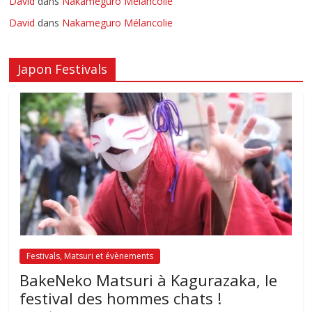
David
dans
Nakameguro Mélancolie
David
dans
Nakameguro Mélancolie
Japon Festivals
Festivals, Matsuri et évènements
BakeNeko Matsuri à Kagurazaka, le
festival des hommes chats !