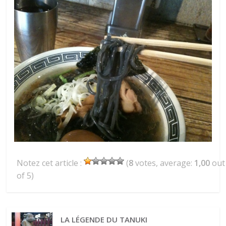
Notez cet article :
(
8
votes, average:
1,00
out
of 5)
LA LÉGENDE DU TANUKI