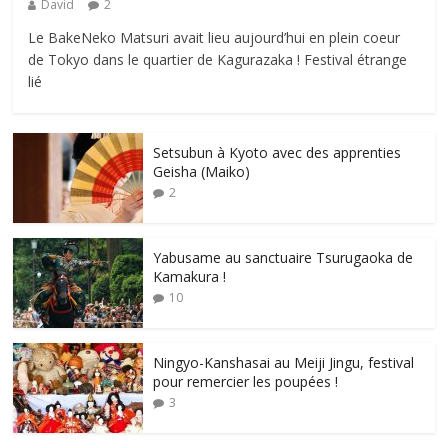
David
2
Le BakeNeko Matsuri avait lieu aujourd’hui en plein coeur
de Tokyo dans le quartier de Kagurazaka ! Festival étrange
lié
Setsubun à Kyoto avec des apprenties
Geisha (Maiko)
2
Yabusame au sanctuaire Tsurugaoka de
Kamakura !
10
Ningyo-Kanshasai au Meiji Jingu, festival
pour remercier les poupées !
3