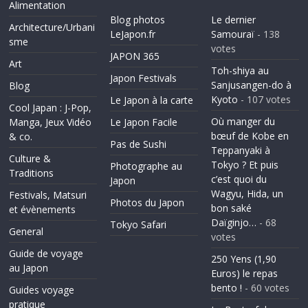
Alimentation
Blog photos
Le dernier
Architecture/Urbani
LeJapon.fr
Samouraï
- 138
sme
votes
JAPON 365
Art
Toh-shiya au
Japon Festivals
Sanjusangen-do à
Blog
Kyoto
- 107 votes
Le Japon à la carte
Cool Japan : J-Pop,
Où manger du
Manga, Jeux Vidéo
Le Japon Facile
bœuf de Kobe en
& co.
Pas de Sushi
Teppanyaki à
Culture &
Tokyo ? Et puis
Photographe au
Traditions
c’est quoi du
Japon
Wagyu, Hida, un
Festivals, Matsuri
Photos du Japon
bon saké
et évènements
Daïginjo…
- 68
Tokyo Safari
General
votes
Guide de voyage
250 Yens (1,90
au Japon
Euros) le repas
bento !
- 60 votes
Guides voyage
pratique