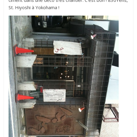
ciment dans une déco très chantier. C’est bon ! 830Yens,
St. Hiyoshi à Yokohama !