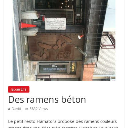
Japan Life
Des ramens béton
David
5832 Views
Le petit resto Hamatora propose des ramens couleurs