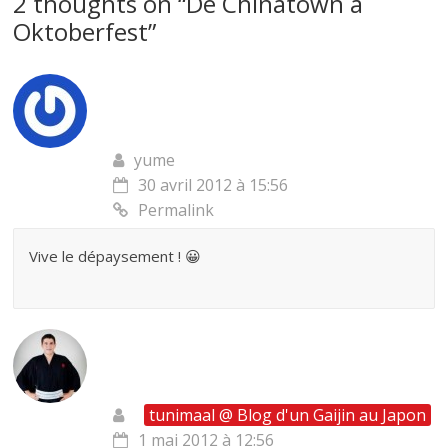
2 thoughts on “
De Chinatown à
Oktoberfest
”
yume
30 avril 2012 à 15:56
Permalink
Vive le dépaysement ! 😀
tunimaal @ Blog d'un Gaijin au Japon
1 mai 2012 à 12:56