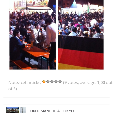
Notez cet article :
(
9
votes, average:
1,00
out
of 5)
UN DIMANCHE À TOKYO