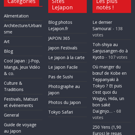
Catégories
Sites
Les plus
LeJapon
notés !
Alimentation
Blog photos
Le dernier
Architecture/Urbani
LeJapon.fr
Samouraï
- 138
sme
votes
JAPON 365
Art
Toh-shiya au
Japon Festivals
Sanjusangen-do à
Blog
Kyoto
- 107 votes
Le Japon à la carte
Cool Japan : J-Pop,
Où manger du
Manga, Jeux Vidéo
Le Japon Facile
bœuf de Kobe en
& co.
Pas de Sushi
Teppanyaki à
Culture &
Tokyo ? Et puis
Photographe au
Traditions
c’est quoi du
Japon
Wagyu, Hida, un
Festivals, Matsuri
Photos du Japon
bon saké
et évènements
Daïginjo…
- 68
Tokyo Safari
General
votes
Guide de voyage
250 Yens (1,90
au Japon
Euros) le repas