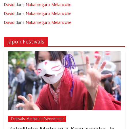
David
dans
Nakameguro Mélancolie
David
dans
Nakameguro Mélancolie
David
dans
Nakameguro Mélancolie
Japon Festivals
Festivals, Matsuri et évènements
BakeNeko Matsuri à Kagurazaka, le