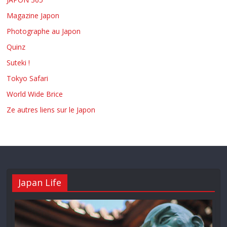
Magazine Japon
Photographe au Japon
Quinz
Suteki !
Tokyo Safari
World Wide Brice
Ze autres liens sur le Japon
Japan Life