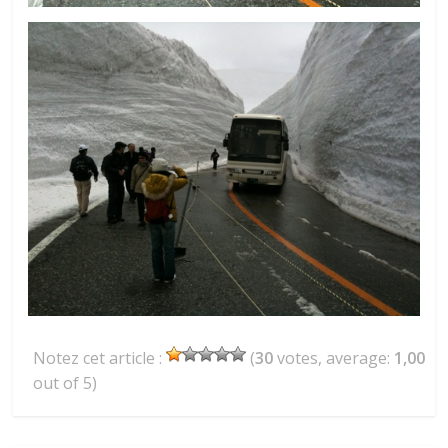
Notez cet article :
(
30
votes, average:
1,00
out of 5)