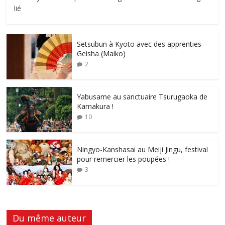
lié
Setsubun à Kyoto avec des apprenties
Geisha (Maiko)
2
Yabusame au sanctuaire Tsurugaoka de
Kamakura !
10
Ningyo-Kanshasai au Meiji Jingu, festival
pour remercier les poupées !
3
Du même auteur