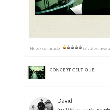
Notez cet article :
(
3
votes, aver
CONCERT CELTIQUE
David
David Michaud est photographe 