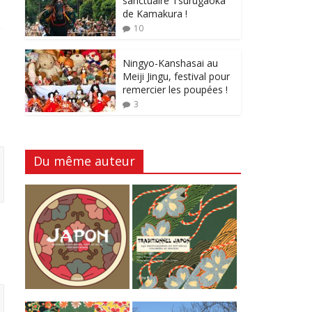
sanctuaire Tsurugaoka
de Kamakura !
10
Ningyo-Kanshasai au
Meiji Jingu, festival pour
remercier les poupées !
3
Du même auteur