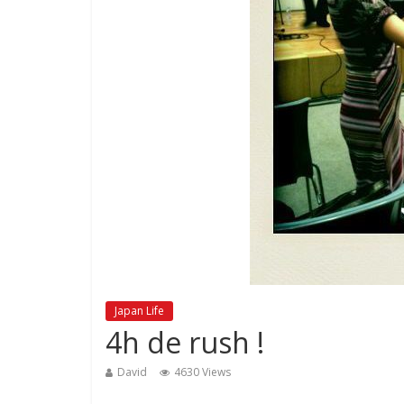
Japan Life
4h de rush !
David
4630 Views