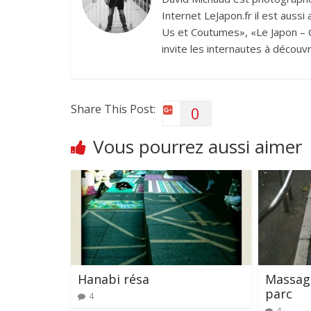
Internet LeJapon.fr il est auss
Us et Coutumes», «Le Japon – G
invite les internautes à découvr
Share This Post:
0
Vous pourrez aussi aimer
Hanabi résa
Massage
parc
4
4