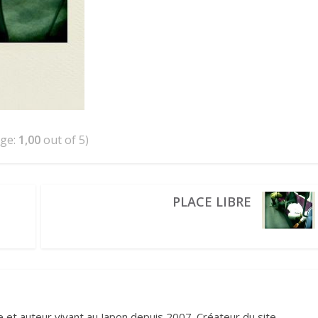
age:
1,00
out of 5)
PLACE LIBRE
et auteur vivant au Japon depuis 2007. Créateur du site