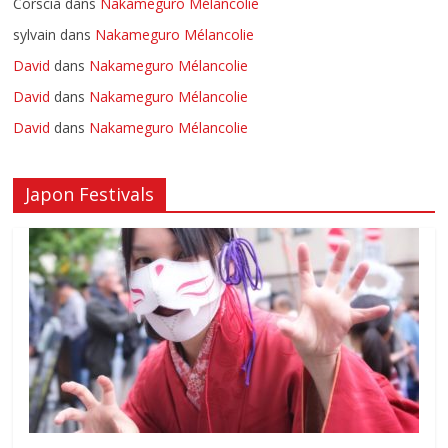
Corscia
dans
Nakameguro Mélancolie
sylvain
dans
Nakameguro Mélancolie
David
dans
Nakameguro Mélancolie
David
dans
Nakameguro Mélancolie
David
dans
Nakameguro Mélancolie
Japon Festivals