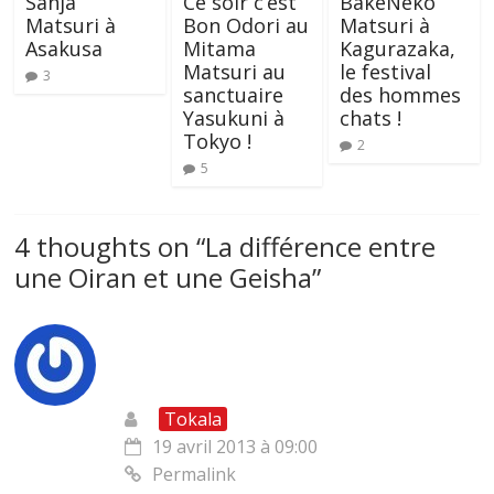
Sanja
Ce soir c’est
BakeNeko
Matsuri à
Bon Odori au
Matsuri à
Asakusa
Mitama
Kagurazaka,
Matsuri au
le festival
3
sanctuaire
des hommes
Yasukuni à
chats !
Tokyo !
2
5
4 thoughts on “
La différence entre
une Oiran et une Geisha
”
Tokala
19 avril 2013 à 09:00
Permalink