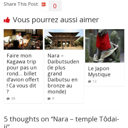
Share This Post:
0
Vous pourrez aussi aimer
Faire mon
Nara –
Kagawa trip
Daibutsuden
pour pas un
(le plus
Le Japon
rond… billet
grand
Mystique
d’avion offert
Daibutsu en
12
! Ca vous dit
bronze au
?
monde)
38
9
5 thoughts on “
Nara – temple Tôdai-
ji
”