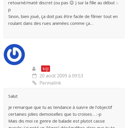
retourné/maté discret (ou pas 😉 ) sur la fille au début :-
p
Sinon, bien joué, ça doit pas être facile de filmer tout en
roulant dans des rues animées comme ça…
kiji
20 août 2009 à 09:53
Permalink
Salut
je remarque que tu as tendance à suivre de l’objectif
certaines jolies demoiselles que tu croises… :-p
Mais dis moi ce genre de balade est plutot casse
gueule; j’ai noté un "léger" déséquilibre alors que tu te