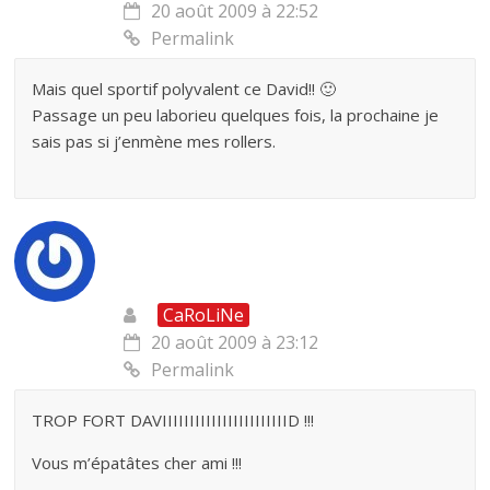
20 août 2009 à 22:52
Permalink
Mais quel sportif polyvalent ce David!! 🙂
Passage un peu laborieu quelques fois, la prochaine je
sais pas si j’enmène mes rollers.
CaRoLiNe
20 août 2009 à 23:12
Permalink
TROP FORT DAVIIIIIIIIIIIIIIIIIIIIIIID !!!
Vous m’épatâtes cher ami !!!