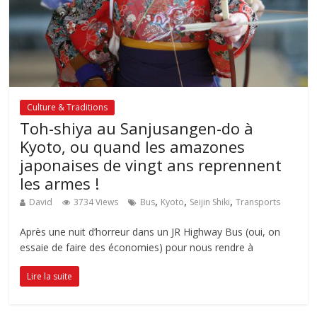
Culture & Traditions
Toh-shiya au Sanjusangen-do à
Kyoto, ou quand les amazones
japonaises de vingt ans reprennent
les armes !
,
,
,
David
3734 Views
Bus
Kyoto
Seijin Shiki
Transports
Après une nuit d’horreur dans un JR Highway Bus (oui, on
essaie de faire des économies) pour nous rendre à
Lire la suite