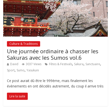
Culture & Traditions
Une journée ordinaire à chasser les
Sakuras avec les Sumos vol.6
,
,
,
David
3037 Views
Fêtes & Festivals
Sakura
Sanctuaire
,
,
Sport
Sumo
Yasukuni
Ce post aurait dû être le 999ème, mais finalement les
évènements en ont décidés autrement, du coup il arrive très
Lire la suite