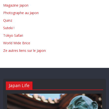
Magazine Japon
Photographe au Japon
Quinz
Suteki !
Tokyo Safari
World Wide Brice
Ze autres liens sur le Japon
Japan Life