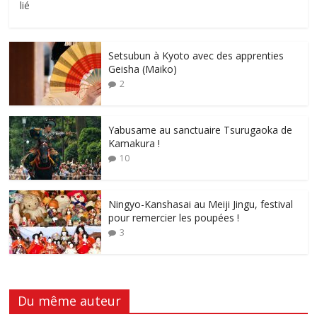
lié
Setsubun à Kyoto avec des apprenties
Geisha (Maiko)
2
Yabusame au sanctuaire Tsurugaoka de
Kamakura !
10
Ningyo-Kanshasai au Meiji Jingu, festival
pour remercier les poupées !
3
Du même auteur