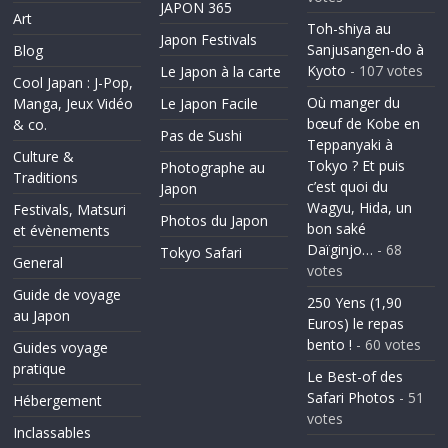
JAPON 365
Art
Toh-shiya au
Japon Festivals
Sanjusangen-do à
Blog
Kyoto
- 107 votes
Le Japon à la carte
Cool Japan : J-Pop,
Où manger du
Manga, Jeux Vidéo
Le Japon Facile
bœuf de Kobe en
& co.
Pas de Sushi
Teppanyaki à
Culture &
Tokyo ? Et puis
Photographe au
Traditions
c’est quoi du
Japon
Wagyu, Hida, un
Festivals, Matsuri
Photos du Japon
bon saké
et évènements
Daïginjo…
- 68
Tokyo Safari
General
votes
Guide de voyage
250 Yens (1,90
au Japon
Euros) le repas
bento !
- 60 votes
Guides voyage
pratique
Le Best-of des
Safari Photos
- 51
Hébergement
votes
Inclassables