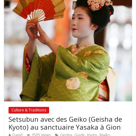
Culture & Traditions
Setsubun avec des Geiko (Geisha de
Kyoto) au sanctuaire Yasaka à Gion
,
,
,
,
David
3505 Views
Geisha
Guide
Kyoto
Maiko