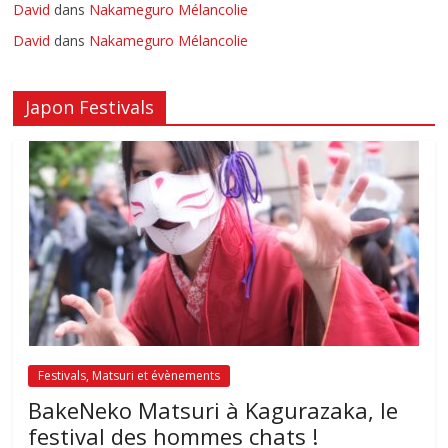
David
dans
Nakameguro Mélancolie
David
dans
Nakameguro Mélancolie
Japon Festivals
Festivals, Matsuri et évènements
BakeNeko Matsuri à Kagurazaka, le
festival des hommes chats !