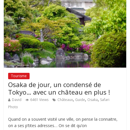
Tourisme
Osaka de jour, un condensé de
Tokyo… avec un château en plus !
,
,
,
David
6461 Views
Châteaux
Guide
Osaka
Safari
Photo
Quand on a souvent visité une ville, on pense la connaitre,
on a ses p’tites adresses… On se dit qu’on