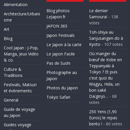
Alimentation
Blog photos
Le dernier
Architecture/Urbani
LeJapon.fr
Samouraï
- 138
sme
votes
JAPON 365
Art
Toh-shiya au
Japon Festivals
Sanjusangen-do à
Blog
Kyoto
- 107 votes
Le Japon à la carte
Cool Japan : J-Pop,
Où manger du
Manga, Jeux Vidéo
Le Japon Facile
bœuf de Kobe en
& co.
Pas de Sushi
Teppanyaki à
Culture &
Tokyo ? Et puis
Photographe au
Traditions
c’est quoi du
Japon
Wagyu, Hida, un
Festivals, Matsuri
Photos du Japon
bon saké
et évènements
Daïginjo…
- 68
Tokyo Safari
General
votes
Guide de voyage
250 Yens (1,90
au Japon
Euros) le repas
bento !
- 60 votes
Guides voyage