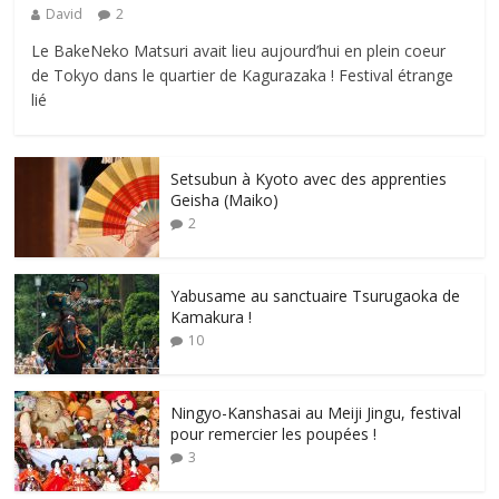
David
2
Le BakeNeko Matsuri avait lieu aujourd’hui en plein coeur
de Tokyo dans le quartier de Kagurazaka ! Festival étrange
lié
Setsubun à Kyoto avec des apprenties
Geisha (Maiko)
2
Yabusame au sanctuaire Tsurugaoka de
Kamakura !
10
Ningyo-Kanshasai au Meiji Jingu, festival
pour remercier les poupées !
3