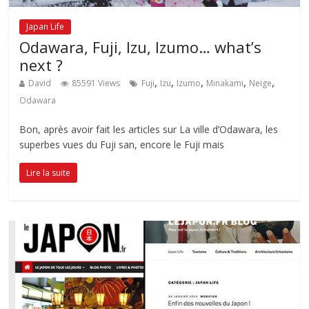
Japan Life
Odawara, Fuji, Izu, Izumo… what’s
next ?
,
,
,
,
,
David
85591 Views
Fuji
Izu
Izumo
Minakami
Neige
Odawara
Bon, après avoir fait les articles sur La ville d’Odawara, les
superbes vues du Fuji san, encore le Fuji mais
Lire la suite