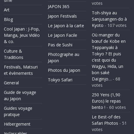
sme
votes
JAPON 365
Art
Toh-shiya au
Japon Festivals
Sanjusangen-do à
Blog
Kyoto
- 107 votes
Le Japon à la carte
Cool Japan : J-Pop,
Où manger du
Manga, Jeux Vidéo
Le Japon Facile
bœuf de Kobe en
& co.
Pas de Sushi
Teppanyaki à
Culture &
Tokyo ? Et puis
Photographe au
Traditions
c’est quoi du
Japon
Wagyu, Hida, un
Festivals, Matsuri
Photos du Japon
bon saké
et évènements
Daïginjo…
- 68
Tokyo Safari
General
votes
Guide de voyage
250 Yens (1,90
au Japon
Euros) le repas
bento !
- 60 votes
Guides voyage
pratique
Le Best-of des
Safari Photos
- 51
Hébergement
votes
Inclassables