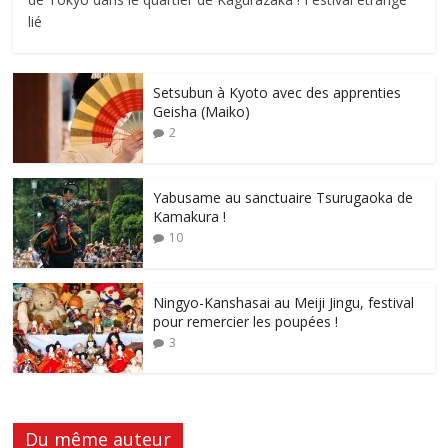
lié
Setsubun à Kyoto avec des apprenties
Geisha (Maiko)
2
Yabusame au sanctuaire Tsurugaoka de
Kamakura !
10
Ningyo-Kanshasai au Meiji Jingu, festival
pour remercier les poupées !
3
Du même auteur