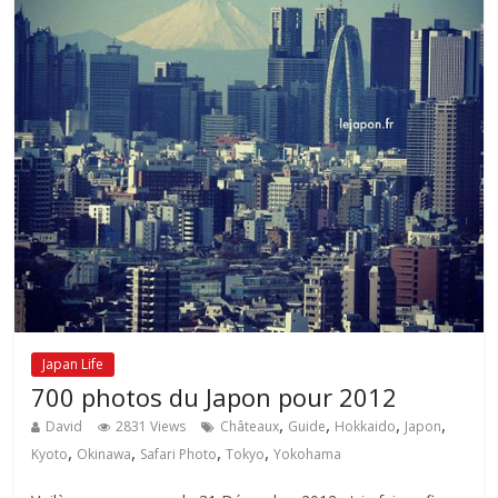
Japan Life
700 photos du Japon pour 2012
,
,
,
,
David
2831 Views
Châteaux
Guide
Hokkaido
Japon
,
,
,
,
Kyoto
Okinawa
Safari Photo
Tokyo
Yokohama