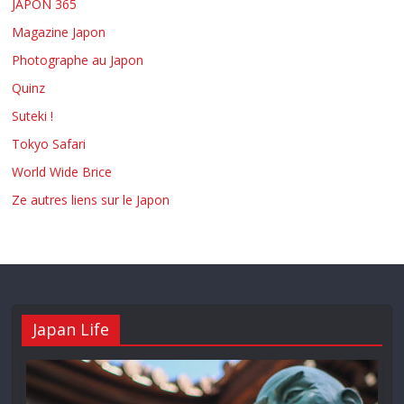
JAPON 365
Magazine Japon
Photographe au Japon
Quinz
Suteki !
Tokyo Safari
World Wide Brice
Ze autres liens sur le Japon
Japan Life