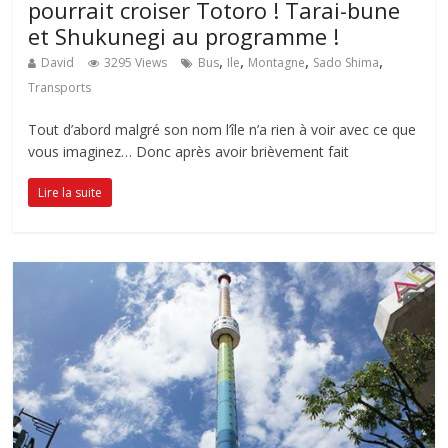
pourrait croiser Totoro ! Tarai-bune
et Shukunegi au programme !
,
,
,
,
David
3295 Views
Bus
Ile
Montagne
Sado Shima
Transports
Tout d’abord malgré son nom l’île n’a rien à voir avec ce que
vous imaginez… Donc après avoir brièvement fait
Lire la suite