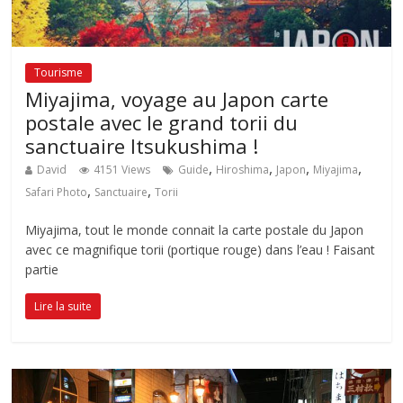
Tourisme
Miyajima, voyage au Japon carte
postale avec le grand torii du
sanctuaire Itsukushima !
,
,
,
,
David
4151 Views
Guide
Hiroshima
Japon
Miyajima
,
,
Safari Photo
Sanctuaire
Torii
Miyajima, tout le monde connait la carte postale du Japon
avec ce magnifique torii (portique rouge) dans l’eau ! Faisant
partie
Lire la suite