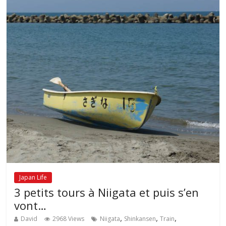
Japan Life
3 petits tours à Niigata et puis s’en
vont…
,
,
,
David
2968 Views
Niigata
Shinkansen
Train