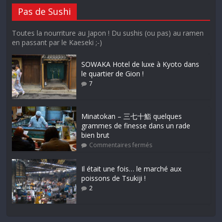
Pas de Sushi
Toutes la nourriture au Japon ! Du sushis (ou pas) au ramen
en passant par le Kaeseki ;-)
SOWAKA Hotel de luxe à Kyoto dans
le quartier de Gion !
7
Minatokan – 三七十鮨 quelques
grammes de finesse dans un rade
bien brut
Commentaires fermés
Il était une fois… le marché aux
poissons de Tsukiji !
2