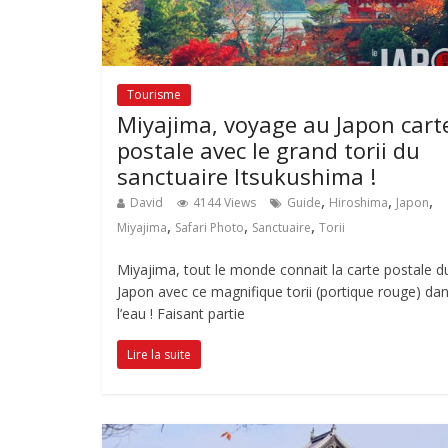
Tourisme
Miyajima, voyage au Japon cart
postale avec le grand torii du
sanctuaire Itsukushima !
,
,
,
David
4144 Views
Guide
Hiroshima
Japon
,
,
,
Miyajima
Safari Photo
Sanctuaire
Torii
Miyajima, tout le monde connait la carte postale d
Japon avec ce magnifique torii (portique rouge) da
l’eau ! Faisant partie
Lire la suite