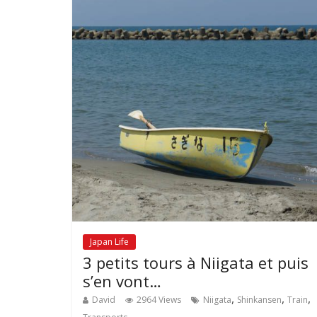
Japan Life
3 petits tours à Niigata et puis
s’en vont…
,
,
,
David
2964 Views
Niigata
Shinkansen
Train