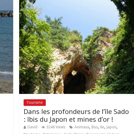
Tourisme
Dans les profondeurs de l’île Sado
: Ibis du Japon et mines d’or !
,
,
,
,
David
3246 Views
Animaux
Bus
Ile
Japon
,
,
,
,