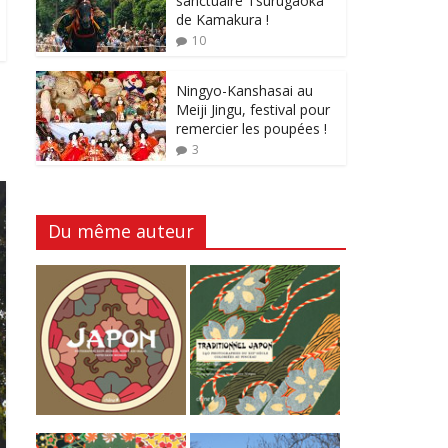
sanctuaire Tsurugaoka
de Kamakura !
10
Ningyo-Kanshasai au
Meiji Jingu, festival pour
remercier les poupées !
3
Du même auteur