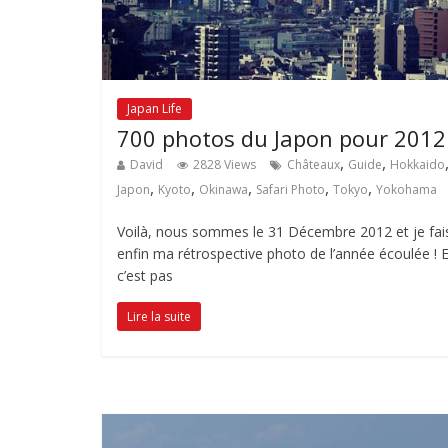
Japan Life
700 photos du Japon pour 2012
,
,
David
2828 Views
Châteaux
Guide
Hokkaido
,
,
,
,
,
Japon
Kyoto
Okinawa
Safari Photo
Tokyo
Yokohama
Voilà, nous sommes le 31 Décembre 2012 et je fai
enfin ma rétrospective photo de l’année écoulée ! E
c’est pas
Lire la suite