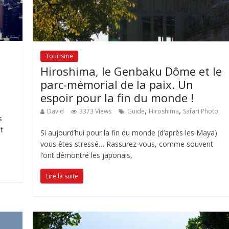
Tourisme
Hiroshima, le Genbaku Dôme et le
parc-mémorial de la paix. Un
,
espoir pour la fin du monde !
,
,
David
3373 Views
Guide
Hiroshima
Safari Photo
s
t
Si aujourd’hui pour la fin du monde (d’après les Maya)
vous êtes stressé… Rassurez-vous, comme souvent
l’ont démontré les japonais,
Lire la suite