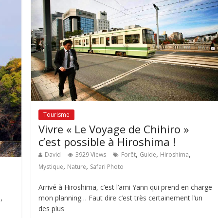
Tourisme
Vivre « Le Voyage de Chihiro »
c’est possible à Hiroshima !
,
,
,
David
3929 Views
Forêt
Guide
Hiroshima
,
,
Mystique
Nature
Safari Photo
Arrivé à Hiroshima, c’est l’ami Yann qui prend en charge
,
mon planning… Faut dire c’est très certainement l’un
a
des plus