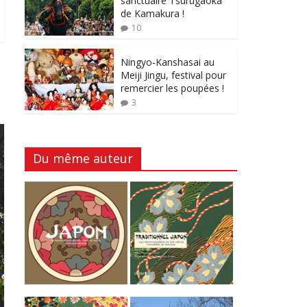
sanctuaire Tsurugaoka
de Kamakura !
10
Ningyo-Kanshasai au
Meiji Jingu, festival pour
remercier les poupées !
3
Du même auteur