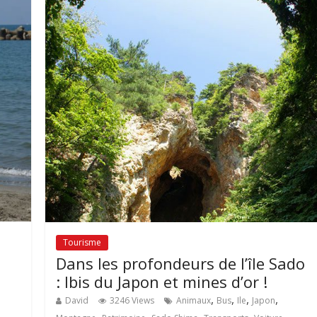
Tourisme
Dans les profondeurs de l’île Sado
: Ibis du Japon et mines d’or !
,
,
,
,
David
3246 Views
Animaux
Bus
Ile
Japon
,
,
,
,